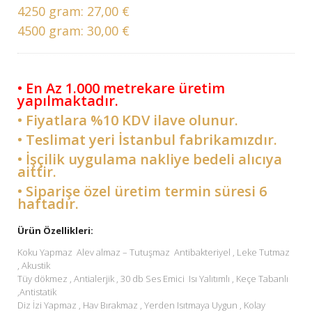
4250 gram:
27,00 €
4500 gram:
30,00 €
• En Az 1.000 metrekare üretim
yapılmaktadır.
• Fiyatlara %10 KDV ilave olunur.
• Teslimat yeri İstanbul fabrikamızdır.
• İşçilik uygulama nakliye bedeli alıcıya
aittir.
• Siparişe özel üretim termin süresi 6
haftadır.
Ürün Özellikleri:
Koku Yapmaz Alev almaz – Tutuşmaz Antibakteriyel , Leke Tutmaz
, Akustik
Tüy dökmez , Antialerjik , 30 db Ses Emici Isı Yalıtımlı , Keçe Tabanlı
,Antistatik
Diz İzi Yapmaz , Hav Bırakmaz , Yerden Isıtmaya Uygun , Kolay