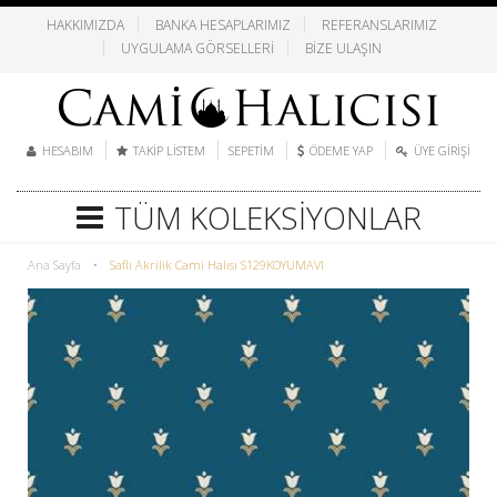
HAKKIMIZDA
BANKA HESAPLARIMIZ
REFERANSLARIMIZ
UYGULAMA GÖRSELLERI
BIZE ULAŞIN
HESABIM
TAKIP LISTEM
SEPETIM
ÖDEME YAP
ÜYE GIRIŞI
TÜM KOLEKSIYONLAR
Ana Sayfa
•
Saflı Akrilik Cami Halısı S129KOYUMAVI