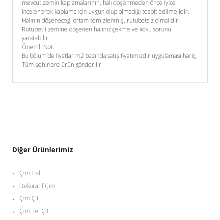
mevcut zemin kaplamalarının, halı döşenmeden önce iyice
incelenerek kaplama için uygun olup olmadığı tespit edilmelidir.
Halının döşeneceği ortam temizlenmiş, rutubetsiz olmalıdır.
Rutubetli zemine döşenen halınız çekme ve koku sorunu
yaratabilir.
Önemli Not:
Bu bölüm’de fiyatlar m2 bazında satış fiyatımızdır uygulaması hariç,
Tüm şehirlere ürün gönderilir.
Diğer Ürünlerimiz
Çim Halı
Dekoratif Çim
Çim Çit
Çim Tel Çit