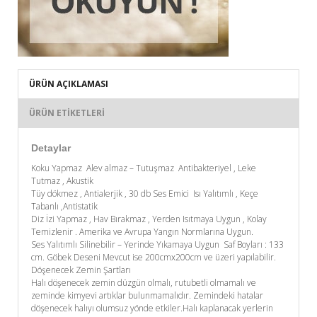
ÜRÜN AÇIKLAMASI
ÜRÜN ETIKETLERI
Detaylar
Koku Yapmaz Alev almaz – Tutuşmaz Antibakteriyel , Leke
Tutmaz , Akustik
Tüy dökmez , Antialerjik , 30 db Ses Emici Isı Yalıtımlı , Keçe
Tabanlı ,Antistatik
Diz İzi Yapmaz , Hav Bırakmaz , Yerden Isıtmaya Uygun , Kolay
Temizlenir . Amerika ve Avrupa Yangın Normlarına Uygun.
Ses Yalıtımlı Silinebilir – Yerinde Yıkamaya Uygun Saf Boyları : 133
cm. Göbek Deseni Mevcut ise 200cmx200cm ve üzeri yapılabilir.
Döşenecek Zemin Şartları
Halı döşenecek zemin düzgün olmalı, rutubetli olmamalı ve
zeminde kimyevi artıklar bulunmamalıdır. Zemindeki hatalar
döşenecek halıyı olumsuz yönde etkiler.Halı kaplanacak yerlerin