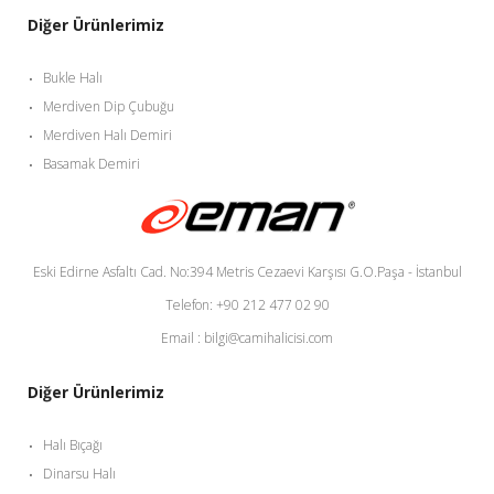
Diğer Ürünlerimiz
Bukle Halı
Merdiven Dip Çubuğu
Merdiven Halı Demiri
Basamak Demiri
Eski Edirne Asfaltı Cad. No:394 Metris Cezaevi Karşısı G.O.Paşa - İstanbul
Telefon: +90 212 477 02 90
Email : bilgi@camihalicisi.com
Diğer Ürünlerimiz
Halı Bıçağı
Dinarsu Halı