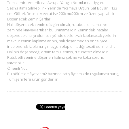
Temizlenir . Amerika ve Avrupa Yangın Normlarına Uygun.
Ses Yalıtımlı Silinebilir – Yerinde Yıkamaya Uygun Saf Boyları : 133
cm. Göbek Deseni Mevcut ise 200cmx200cm ve üzeri yapılabilir.
Döşenecek Zemin Şartları
Halı döşenecek zemin düzgün olmalı, rutubetli olmamalı ve
zeminde kimyevi artıklar bulunmamalıdır. Zemindeki hatalar
döşenecek halıyı olumsuz yönde etkiler.Halı kaplanacak yerlerin
mevcut zemin kaplamalarının, halı döşenmeden önce iyice
incelenerek kaplama için uygun olup olmadığı tespit edilmelidir.
Halının döşeneceği ortam temizlenmiş, rutubetsiz olmalıdır.
Rutubetli zemine döşenen halınız çekme ve koku sorunu
yaratabilir.
Önemli Not:
Bu bölüm’de fiyatlar m2 bazında satış fiyatımızdır uygulaması hariç,
Tüm şehirlere ürün gönderilir.