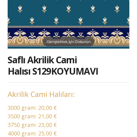
Genişletmek İçin Dokunun
Saflı Akrilik Cami
Halısı S129KOYUMAVI
Akrilik Cami Halıları:
3000 gram:
20,00 €
3500 gram:
21,00 €
3750 gram:
23,00 €
4000 gram:
25,00 €