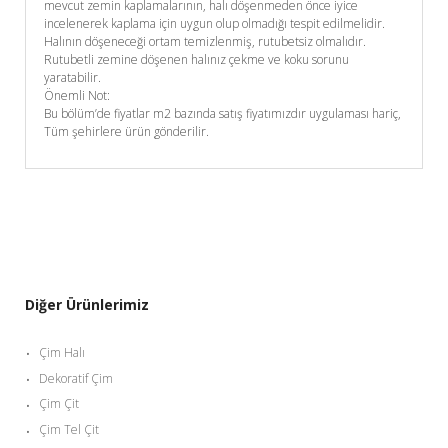
mevcut zemin kaplamalarının, halı döşenmeden önce iyice
incelenerek kaplama için uygun olup olmadığı tespit edilmelidir.
Halının döşeneceği ortam temizlenmiş, rutubetsiz olmalıdır.
Rutubetli zemine döşenen halınız çekme ve koku sorunu
yaratabilir.
Önemli Not:
Bu bölüm’de fiyatlar m2 bazında satış fiyatımızdır uygulaması hariç,
Tüm şehirlere ürün gönderilir.
Diğer Ürünlerimiz
Çim Halı
Dekoratif Çim
Çim Çit
Çim Tel Çit