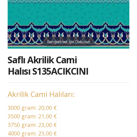
Genişletmek İçin Dokunun
Saflı Akrilik Cami
Halısı S135ACIKCINI
Akrilik Cami Halıları:
3000 gram:
20,00 €
3500 gram:
21,00 €
3750 gram:
23,00 €
4000 gram:
25,00 €