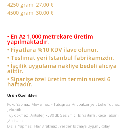
4250 gram:
27,00 €
4500 gram:
30,00 €
• En Az 1.000 metrekare üretim
yapılmaktadır.
• Fiyatlara %10 KDV ilave olunur.
• Teslimat yeri İstanbul fabrikamızdır.
• İşçilik uygulama nakliye bedeli alıcıya
aittir.
• Siparişe özel üretim termin süresi 6
haftadır.
Ürün Özellikleri:
Koku Yapmaz Alev almaz – Tutuşmaz Antibakteriyel , Leke Tutmaz
, Akustik
Tüy dökmez , Antialerjik , 30 db Ses Emici Isı Yalıtımlı , Keçe Tabanlı
,Antistatik
Diz İzi Yapmaz , Hav Bırakmaz , Yerden Isıtmaya Uygun , Kolay