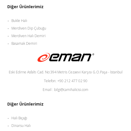
Diğer Ürünlerimiz
Bukle Halı
Merdiven Dip Çubuğu
Merdiven Halı Demiri
Basamak Demiri
Eski Edirne Asfaltı Cad. No:394 Metris Cezaevi Karşısı G.O.Paşa - İstanbul
Telefon: +90 212 477 02 90
Email : bilgi@camihalicisi.com
Diğer Ürünlerimiz
Halı Bıçağı
Dinarsu Halı