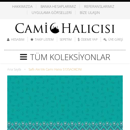
HAKKIMIZDA
BANKA HESAPLARIMIZ
REFERANSLARIMIZ
UYGULAMA GÖRSELLERI
BIZE ULAŞIN
HESABIM
TAKIP LISTEM
SEPETIM
ÖDEME YAP
ÜYE GIRIŞI
TÜM KOLEKSIYONLAR
Ana Sayfa
•
Saflı Akrilik Cami Halısı S135ACIKCINI