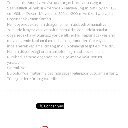
Temizlenir . Amerika ve Avrupa Yangın Normlarına Uygun.
Ses Yalıtımlı Silinebilir – Yerinde Yıkamaya Uygun Saf Boyları : 133
cm. Göbek Deseni Mevcut ise 200cmx200cm ve üzeri yapılabilir.
Döşenecek Zemin Şartları
Halı döşenecek zemin düzgün olmalı, rutubetli olmamalı ve
zeminde kimyevi artıklar bulunmamalıdır. Zemindeki hatalar
döşenecek halıyı olumsuz yönde etkiler.Halı kaplanacak yerlerin
mevcut zemin kaplamalarının, halı döşenmeden önce iyice
incelenerek kaplama için uygun olup olmadığı tespit edilmelidir.
Halının döşeneceği ortam temizlenmiş, rutubetsiz olmalıdır.
Rutubetli zemine döşenen halınız çekme ve koku sorunu
yaratabilir.
Önemli Not:
Bu bölüm’de fiyatlar m2 bazında satış fiyatımızdır uygulaması hariç,
Tüm şehirlere ürün gönderilir.