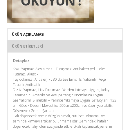
ÜRÜN AÇIKLAMASI
ÜRÜN ETIKETLERI
Detaylar
Koku Yapmaz Alev almaz – Tutuşmaz Antibakteriyel , Leke
Tutmaz , Akustik
Tüy dökmez , Antialerjik , 30 db Ses Emici Isı Yalıtımlı , Keçe
Tabanlı ,Antistatik
Diz İzi Yapmaz , Hav Bırakmaz , Yerden Isıtmaya Uygun , Kolay
Temizlenir . Amerika ve Avrupa Yangın Normlarına Uygun.
Ses Yalıtımlı Silinebilir – Yerinde Yıkamaya Uygun Saf Boyları : 133
cm. Göbek Deseni Mevcut ise 200cmx200cm ve üzeri yapılabilir.
Döşenecek Zemin Şartları
Halı döşenecek zemin düzgün olmalı, rutubetli olmamalı ve
zeminde kimyevi artıklar bulunmamalıdır. Zemindeki hatalar
döşenecek halıyı olumsuz yönde etkiler.Halı kaplanacak yerlerin