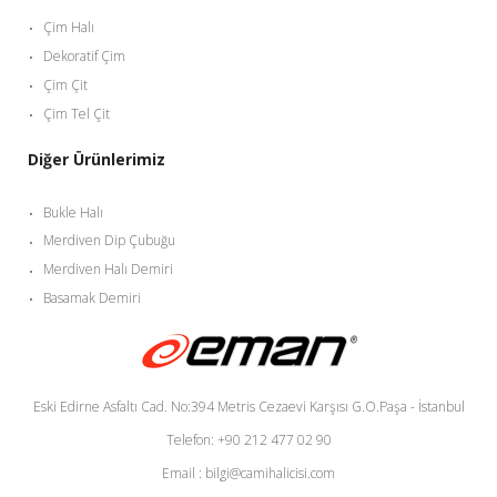
Çim Halı
Dekoratif Çim
Çim Çit
Çim Tel Çit
Diğer Ürünlerimiz
Bukle Halı
Merdiven Dip Çubuğu
Merdiven Halı Demiri
Basamak Demiri
Eski Edirne Asfaltı Cad. No:394 Metris Cezaevi Karşısı G.O.Paşa - İstanbul
Telefon: +90 212 477 02 90
Email : bilgi@camihalicisi.com