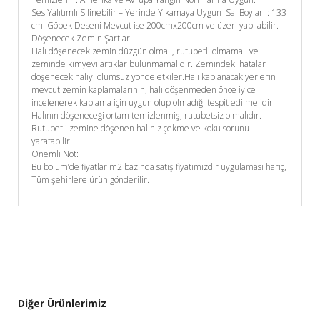
Ses Yalıtımlı Silinebilir – Yerinde Yıkamaya Uygun Saf Boyları : 133
cm. Göbek Deseni Mevcut ise 200cmx200cm ve üzeri yapılabilir.
Döşenecek Zemin Şartları
Halı döşenecek zemin düzgün olmalı, rutubetli olmamalı ve
zeminde kimyevi artıklar bulunmamalıdır. Zemindeki hatalar
döşenecek halıyı olumsuz yönde etkiler.Halı kaplanacak yerlerin
mevcut zemin kaplamalarının, halı döşenmeden önce iyice
incelenerek kaplama için uygun olup olmadığı tespit edilmelidir.
Halının döşeneceği ortam temizlenmiş, rutubetsiz olmalıdır.
Rutubetli zemine döşenen halınız çekme ve koku sorunu
yaratabilir.
Önemli Not:
Bu bölüm’de fiyatlar m2 bazında satış fiyatımızdır uygulaması hariç,
Tüm şehirlere ürün gönderilir.
Diğer Ürünlerimiz