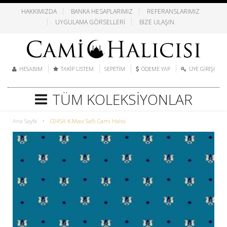
HAKKIMIZDA
BANKA HESAPLARIMIZ
REFERANSLARIMIZ
UYGULAMA GÖRSELLERI
BIZE ULAŞIN
HESABIM
TAKIP LISTEM
SEPETIM
ÖDEME YAP
ÜYE GIRIŞI
TÜM KOLEKSIYONLAR
Ana Sayfa
•
C045A K.Mavi Saflı Cami Halısı