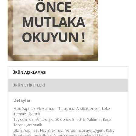
ÜRÜN AÇIKLAMASI
ÜRÜN ETIKETLERI
Detaylar
Koku Yapmaz Alev almaz – Tutuşmaz Antibakteriyel , Leke
Tutmaz , Akustik
Tüy dökmez , Antialerjik , 30 db Ses Emici Isı Yalıtımlı , Keçe
Tabanlı ,Antistatik
Diz İzi Yapmaz , Hav Bırakmaz , Yerden Isıtmaya Uygun , Kolay
Temizlenir . Amerika ve Avrupa Yangın Normlarına Uygun.