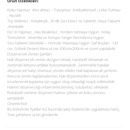
Ürün Özellikleri:
Koku Yapmaz Alev almaz – Tutuşmaz Antibakteriyel , Leke Tutmaz
, Akustik
Tüy dökmez , Antialerjik , 30 db Ses Emici Isı Yalıtımlı , Keçe Tabanlı
,Antistatik
Diz İzi Yapmaz , Hav Bırakmaz , Yerden Isıtmaya Uygun , Kolay
Temizlenir . Amerika ve Avrupa Yangın Normlarına Uygun.
Ses Yalıtımlı Silinebilir – Yerinde Yıkamaya Uygun Saf Boyları : 133
cm. Göbek Deseni Mevcut ise 200cmx200cm ve üzeri yapılabilir.
Döşenecek Zemin Şartları
Halı döşenecek zemin düzgün olmalı, rutubetli olmamalı ve
zeminde kimyevi artıklar bulunmamalıdır. Zemindeki hatalar
döşenecek halıyı olumsuz yönde etkiler.Halı kaplanacak yerlerin
mevcut zemin kaplamalarının, halı döşenmeden önce iyice
incelenerek kaplama için uygun olup olmadığı tespit edilmelidir.
Halının döşeneceği ortam temizlenmiş, rutubetsiz olmalıdır.
Rutubetli zemine döşenen halınız çekme ve koku sorunu
yaratabilir.
Önemli Not:
Bu bölüm’de fiyatlar m2 bazında satış fiyatımızdır uygulaması hariç,
Tüm şehirlere ürün gönderilir.