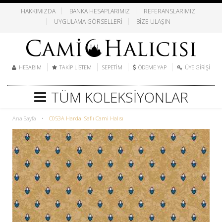
HAKKIMIZDA
BANKA HESAPLARIMIZ
REFERANSLARIMIZ
UYGULAMA GÖRSELLERI
BIZE ULAŞIN
HESABIM
TAKIP LISTEM
SEPETIM
ÖDEME YAP
ÜYE GIRIŞI
TÜM KOLEKSIYONLAR
Ana Sayfa
•
C053A Hardal Saflı Cami Halısı