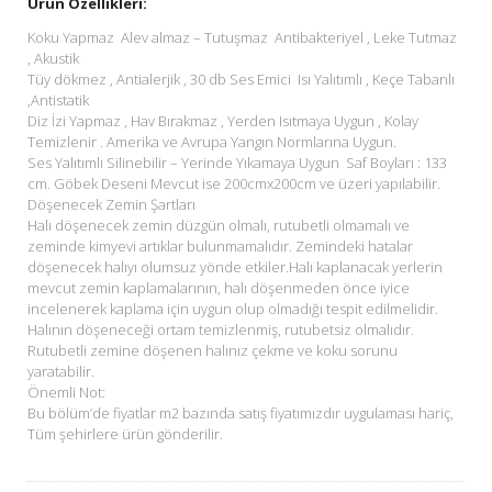
Ürün Özellikleri:
Koku Yapmaz Alev almaz – Tutuşmaz Antibakteriyel , Leke Tutmaz
, Akustik
Tüy dökmez , Antialerjik , 30 db Ses Emici Isı Yalıtımlı , Keçe Tabanlı
,Antistatik
Diz İzi Yapmaz , Hav Bırakmaz , Yerden Isıtmaya Uygun , Kolay
Temizlenir . Amerika ve Avrupa Yangın Normlarına Uygun.
Ses Yalıtımlı Silinebilir – Yerinde Yıkamaya Uygun Saf Boyları : 133
cm. Göbek Deseni Mevcut ise 200cmx200cm ve üzeri yapılabilir.
Döşenecek Zemin Şartları
Halı döşenecek zemin düzgün olmalı, rutubetli olmamalı ve
zeminde kimyevi artıklar bulunmamalıdır. Zemindeki hatalar
döşenecek halıyı olumsuz yönde etkiler.Halı kaplanacak yerlerin
mevcut zemin kaplamalarının, halı döşenmeden önce iyice
incelenerek kaplama için uygun olup olmadığı tespit edilmelidir.
Halının döşeneceği ortam temizlenmiş, rutubetsiz olmalıdır.
Rutubetli zemine döşenen halınız çekme ve koku sorunu
yaratabilir.
Önemli Not:
Bu bölüm’de fiyatlar m2 bazında satış fiyatımızdır uygulaması hariç,
Tüm şehirlere ürün gönderilir.