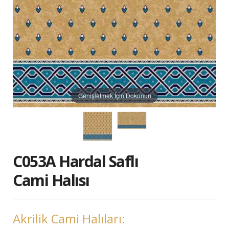
Genişletmek İçin Dokunun
C053A Hardal Saflı
Cami Halısı
Akrilik Cami Halıları: