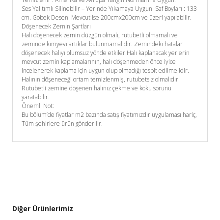
Ses Yalıtımlı Silinebilir – Yerinde Yıkamaya Uygun Saf Boyları : 133
cm. Göbek Deseni Mevcut ise 200cmx200cm ve üzeri yapılabilir.
Döşenecek Zemin Şartları
Halı döşenecek zemin düzgün olmalı, rutubetli olmamalı ve
zeminde kimyevi artıklar bulunmamalıdır. Zemindeki hatalar
döşenecek halıyı olumsuz yönde etkiler.Halı kaplanacak yerlerin
mevcut zemin kaplamalarının, halı döşenmeden önce iyice
incelenerek kaplama için uygun olup olmadığı tespit edilmelidir.
Halının döşeneceği ortam temizlenmiş, rutubetsiz olmalıdır.
Rutubetli zemine döşenen halınız çekme ve koku sorunu
yaratabilir.
Önemli Not:
Bu bölüm’de fiyatlar m2 bazında satış fiyatımızdır uygulaması hariç,
Tüm şehirlere ürün gönderilir.
Diğer Ürünlerimiz