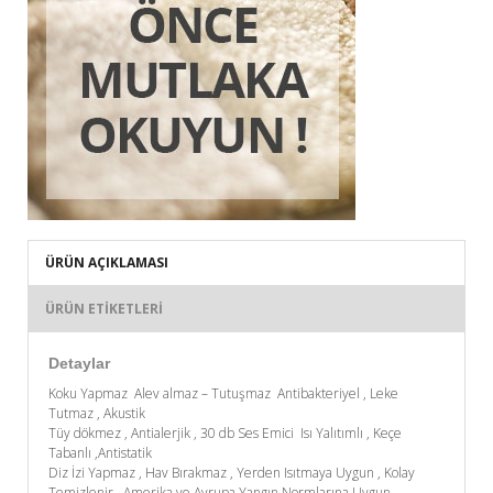
ÜRÜN AÇIKLAMASI
ÜRÜN ETIKETLERI
Detaylar
Koku Yapmaz Alev almaz – Tutuşmaz Antibakteriyel , Leke
Tutmaz , Akustik
Tüy dökmez , Antialerjik , 30 db Ses Emici Isı Yalıtımlı , Keçe
Tabanlı ,Antistatik
Diz İzi Yapmaz , Hav Bırakmaz , Yerden Isıtmaya Uygun , Kolay
Temizlenir . Amerika ve Avrupa Yangın Normlarına Uygun.