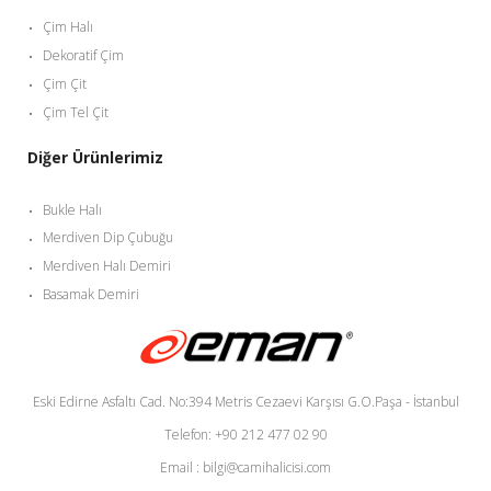
Çim Halı
Dekoratif Çim
Çim Çit
Çim Tel Çit
Diğer Ürünlerimiz
Bukle Halı
Merdiven Dip Çubuğu
Merdiven Halı Demiri
Basamak Demiri
Eski Edirne Asfaltı Cad. No:394 Metris Cezaevi Karşısı G.O.Paşa - İstanbul
Telefon: +90 212 477 02 90
Email : bilgi@camihalicisi.com