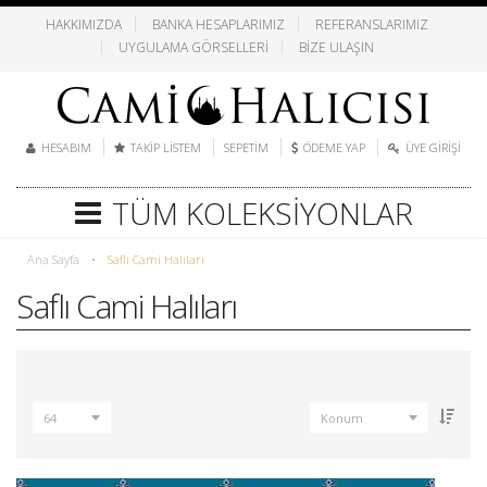
HAKKIMIZDA
BANKA HESAPLARIMIZ
REFERANSLARIMIZ
UYGULAMA GÖRSELLERI
BIZE ULAŞIN
HESABIM
TAKIP LISTEM
SEPETIM
ÖDEME YAP
ÜYE GIRIŞI
TÜM KOLEKSIYONLAR
Ana Sayfa
•
Saflı Cami Halıları
Saflı Cami Halıları
64
Konum